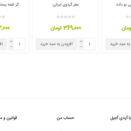
 بو داده
مغز گردوی ایرانی
گز لقمه پسته ۲۸ درصد کرم
349٬000 تومان
83٬000 ت
i
i
به سبد خرید
افزودن به سبد خرید
اف
h
h
با آیدی آجیل
حساب من
قوانین و م