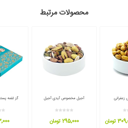
محصولات مرتبط
 زعفرانی
آجیل مخصوص آیدی آجیل
گز لقمه پسته ۲۸ درصد کرم
30 تومان
295٬000 تومان
83٬000 ت