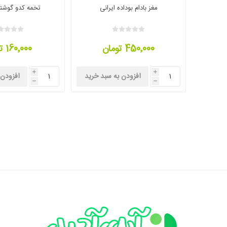
مغز بادام بوداده ایرانی
تخمه کدو گوشتی
450٬000 تومان
160٬000 تومان
i
i
افزودن به سبد خرید
افزودن 
h
h