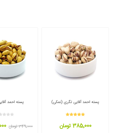
پسته احمد آقایی تگری (نمکی)
پسته احمد آقایی
385٬000 تومان
9٬000
349٬000 تومان