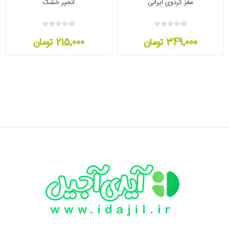
مغز گردوی ایرانی
انجیر خشک
349٬000 تومان
215٬000 تومان