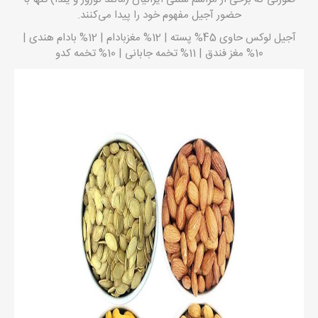
حضور آجیل مفهوم خود را پیدا می‌کنند.
آجیل لوکس حاوی 45%
پسته
| 12%
مغزبادام
| 12%
بادام هندی
|
10%
مغز فندق
| 11%
تخمه جابانی
| 10%
تخمه کدو